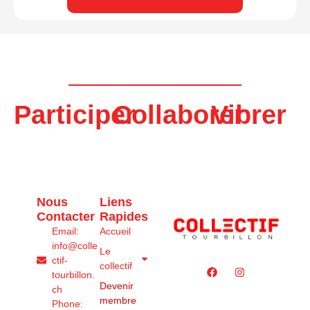
Participer
Collaborer
Vibrer
Nous
Liens
Contacter
Rapides
Email:
Accueil
info@colle
Le
ctif-
collectif
tourbillon.
Devenir
ch
membre
Phone: