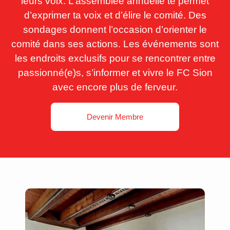
leurs voix. L’assemblée annuelle te permet
d’exprimer ta voix et d’élire le comité. Des
sondages donnent l’occasion d’orienter le
comité dans ses actions. Les événements sont
les endroits exclusifs pour se rencontrer entre
passionné(e)s, s’informer et vivre le FC Sion
avec encore plus de ferveur.
Devenir Membre