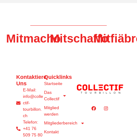
Mitmacho
Mitschaffo
Mitfiäb
Kontaktiere
Quicklinks
Uns
Startseite
E-Mail:
Das
info@colle
Collectif
ctif-
Mitglied
tourbillon.
werden
ch
Telefon:
Mitgliederbereich
+41 76
Kontakt
509 75 80